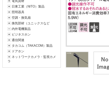
電気資材
日東工業（NITO）製品
照明器具
空調・換気扇
換気部材（ユニックスなど
内外電機製品
ビジネスホン
通信関連
タカコム（TAKACOM）製品
ドアホン
ネットワークカメラ・監視カメ
ラ