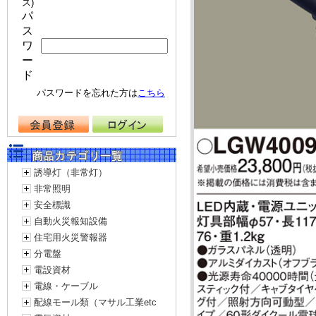
ス)
パ
ス
ワ
ー
ド
パスワードを忘れた方は
こちら
誘導灯（非常灯）
非常照明
安全標識
自動火災報知設備
住宅用火災警報器
分電盤
電設資材
電線・ケーブル
配線モール類（マサル工業etc