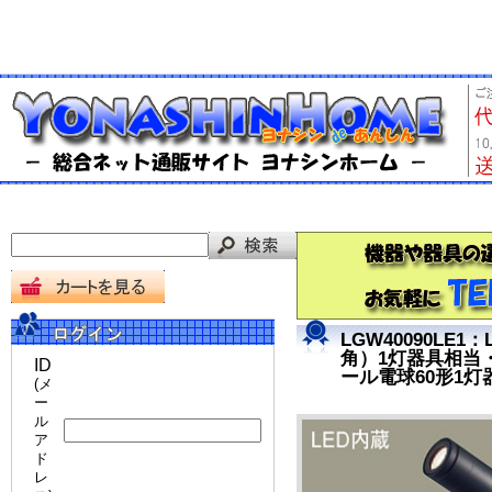
LGW40090L
角）1灯器具相当
ID
ール電球60形1灯
(メ
ー
ル
ア
ド
レ