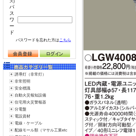
ス)
パ
ス
ワ
ー
ド
パスワードを忘れた方は
こちら
誘導灯（非常灯）
非常照明
安全標識
自動火災報知設備
住宅用火災警報器
分電盤
電設資材
電線・ケーブル
配線モール類（マサル工業etc