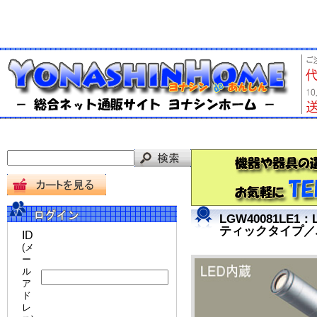
LGW40081L
ティックタイプ／
ID
(メ
ー
ル
ア
ド
レ