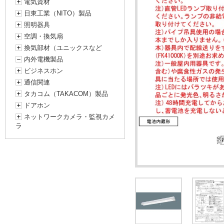
電気資材
日東工業（NITO）製品
照明器具
空調・換気扇
換気部材（ユニックスなど
内外電機製品
ビジネスホン
通信関連
タカコム（TAKACOM）製品
ドアホン
ネットワークカメラ・監視カメ
ラ