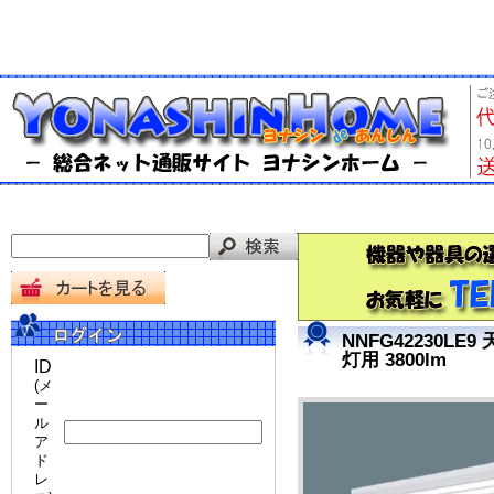
NNFG42230
灯用 3800lm
ID
(メ
ー
ル
ア
ド
レ