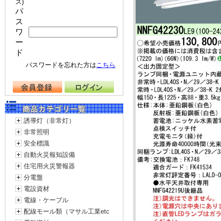
ス)
パ
ス
ワ
ー
ド
パスワードを忘れた方は
こちら
誘導灯（非常灯）
非常照明
安全標識
自動火災報知設備
住宅用火災警報器
分電盤
電設資材
電線・ケーブル
配線モール類（マサル工業etc