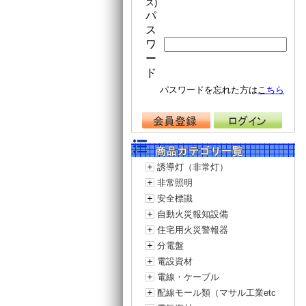
ス)
パ
ス
ワ
ー
ド
パスワードを忘れた方は
こちら
誘導灯（非常灯）
非常照明
安全標識
自動火災報知設備
住宅用火災警報器
分電盤
電設資材
電線・ケーブル
配線モール類（マサル工業etc