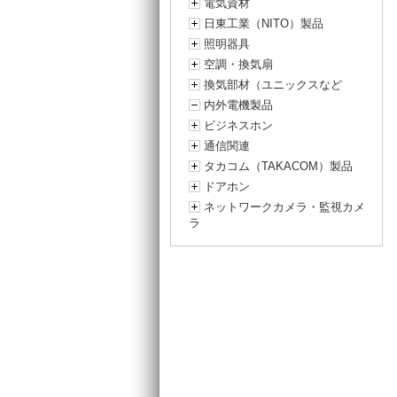
電気資材
日東工業（NITO）製品
照明器具
空調・換気扇
換気部材（ユニックスなど
内外電機製品
ビジネスホン
通信関連
タカコム（TAKACOM）製品
ドアホン
ネットワークカメラ・監視カメ
ラ