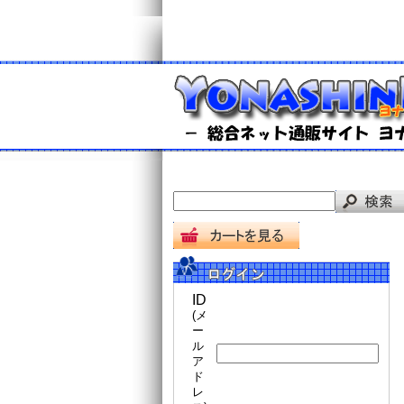
ID
(メ
ー
ル
ア
ド
レ