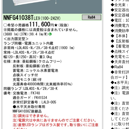
◆全光束：3
◆安定器
◆安定器
◆電圧：100
◆消費電力
◆消費効率：
◆【本体
◆【反射
◆【蓄電
◆点検ス
◆充電モ
◆天井直
◆Ra84
◆非常灯評定
合ガード】F
◆●水平天
◆注）調
◆注）電
い。
◆注）直管
注意くだ
◆注）直管
してくだ
トに取り