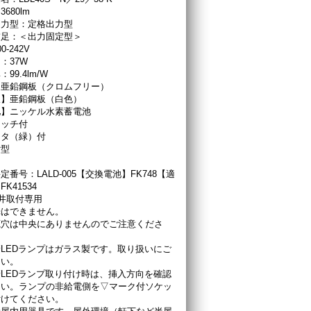
680lm
出力型：定格出力型
補足：＜出力固定型＞
-242V
：37W
99.4lm/W
】亜鉛鋼板（クロムフリー）
板】亜鉛鋼板（白色）
池】ニッケル水素蓄電池
イッチ付
ニタ（緑）付
付型
番号：LALD-005【交換電池】FK748【適
K41534
井取付専用
光はできません。
源穴は中央にありませんのでご注意くださ
LEDランプはガラス製です。取り扱いにご
さい。
LEDランプ取り付け時は、挿入方向を確認
さい。ランプの非給電側を▽マーク付ソケッ
付けてください。