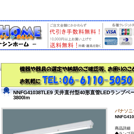
NNFG41038TLE9 天井直付型40形直管LEDラ
3800lm
パナソニッ
NNFG410
商品詳細
◆ランプ品名