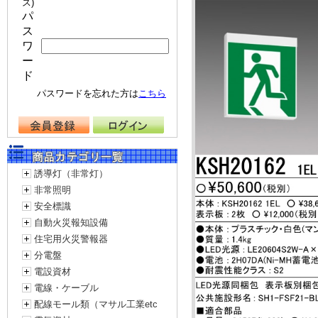
ス)
パ
ス
ワ
ー
ド
パスワードを忘れた方は
こちら
誘導灯（非常灯）
非常照明
安全標識
自動火災報知設備
住宅用火災警報器
分電盤
電設資材
電線・ケーブル
配線モール類（マサル工業etc