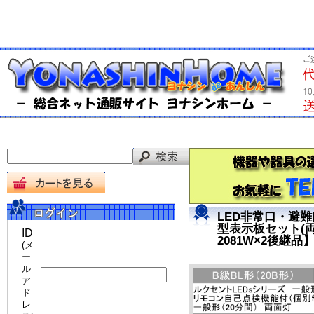
LED非常口・避難
型表示板セット(両矢印付
ID
2081W×2後継品
(メ
ー
ル
ア
ド
レ